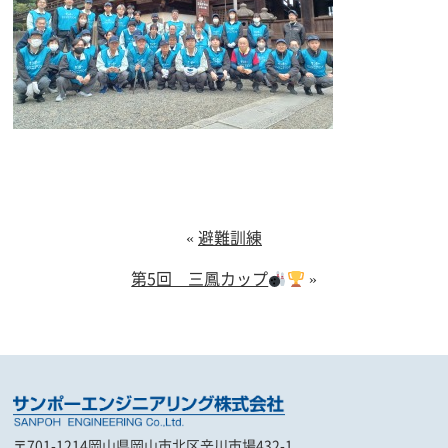
«
避難訓練
第5回 三鳳カップ
»
〒701-1214
岡山県岡山市北区辛川市場432-1