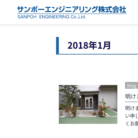
2018年1月
blog
明け
明け
い申
くお